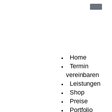
Userna
oder
Email
Passwo
Home
Termin
vereinbaren
Leistungen
Remem
Me
Shop
Preise
Anmel
Portfolio