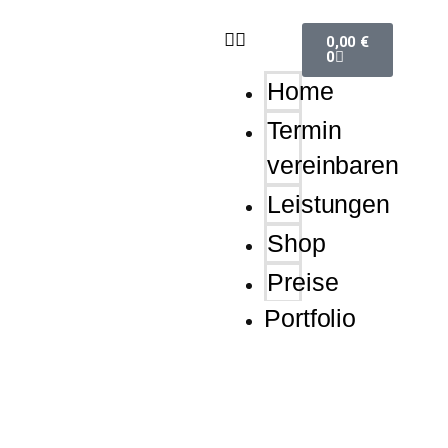
Lost
Passwo
0,00
€
0
Home
Termin
vereinbaren
Leistungen
Shop
Preise
Portfolio