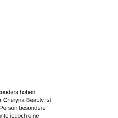
Me
Anmelden
Lost
Password?
esonders hohen
er Cheryna Beauty ist
 Person besondere
nte jedoch eine