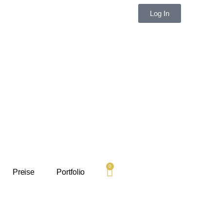
Log In
Username
oder
Email
Passwort
0
Preise
Portfolio
Remember