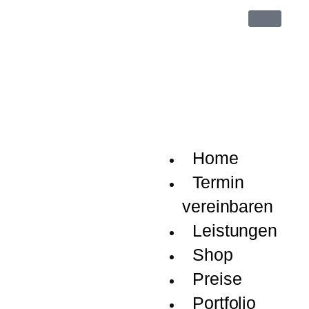
Userna
oder
Email
Passwo
Home
Termin
vereinbaren
Leistungen
Remem
Me
Shop
Preise
Anmel
Portfolio