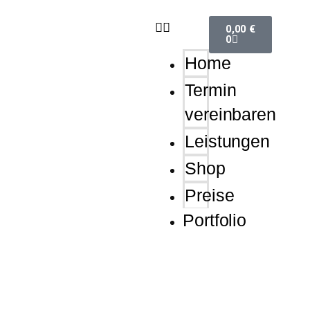
Lost
Passwo
0,00
€
0
Home
Termin
vereinbaren
Leistungen
Shop
Preise
Portfolio